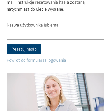
mail. Instrukcje resetowania hasła zostaną
natychmiast do Ciebie wysłane.
Nazwa użytkownika lub email
Resetuj hasło
Powrót do formularza logowania