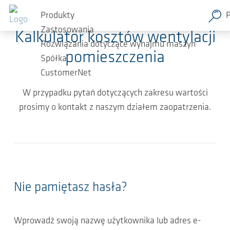
Przejdź do głównej zawartości
Produkty
Zastosowania
Kalkulator kosztów wentylacji
Rozwiązania dotyczące wynajmu maszyn
pomieszczenia
Spółka
CustomerNet
W przypadku pytań dotyczących zakresu wartości
prosimy o kontakt z naszym działem zaopatrzenia.
Nie pamiętasz hasła?
Wprowadź swoją nazwę użytkownika lub adres e-