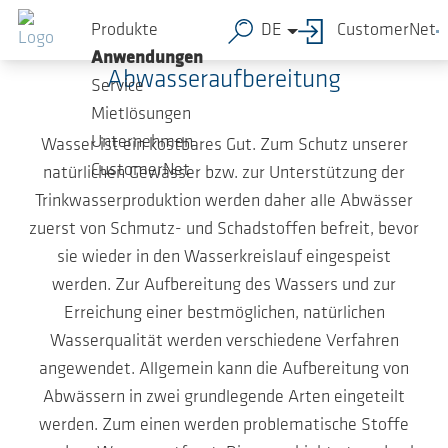
Zum Hauptinhalt springen
Produkte
DE
CustomerNet
Die Verfahren der
Anwendungen
Abwasseraufbereitung
Service
Mietlösungen
Unternehmen
Wasser ist ein kostbares Gut. Zum Schutz unserer
CustomerNet
natürlichen Gewässer bzw. zur Unterstützung der
Trinkwasserproduktion werden daher alle Abwässer
zuerst von Schmutz- und Schadstoffen befreit, bevor
sie wieder in den Wasserkreislauf eingespeist
werden. Zur Aufbereitung des Wassers und zur
Erreichung einer bestmöglichen, natürlichen
Wasserqualität werden verschiedene Verfahren
angewendet. Allgemein kann die Aufbereitung von
Abwässern in zwei grundlegende Arten eingeteilt
werden. Zum einen werden problematische Stoffe