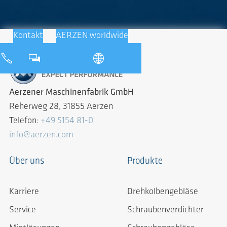
Kontakt
AERZEN worldwide
Aerzener Maschinenfabrik GmbH
Reherweg 28, 31855 Aerzen
Telefon:
+49 5154 81-0
info@aerzen.com
Über uns
Produkte
Karriere
Drehkolbengebläse
Service
Schraubenverdichter