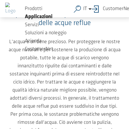
Salta al contenuto principale
Prodotti
IT
CustomerNe
I processi di base per il trattamento
Applicazioni
delle acque reflue
Servizi
Soluzioni a noleggio
Azienda
L'acqua è un bene prezioso. Per proteggere le nostre
CustomerNet
acque naturali e per sostenere la produzione di acqua
potabile, tutte le acque di scarico vengono
innanzitutto ripulite dai contaminanti e dalle
sostanze inquinanti prima di essere reintrodotte nel
ciclo idrico. Per trattare le acque e raggiungere la
qualità idrica naturale migliore possibile, vengono
adottati diversi processi. In generale, il trattamento
delle acque reflue può essere suddiviso in due tipi.
Per prima cosa, le sostanze problematiche vengono
rimosse dall'acqua. Ciò avviene con la pulizia,