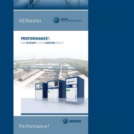
AERwater
Performance³