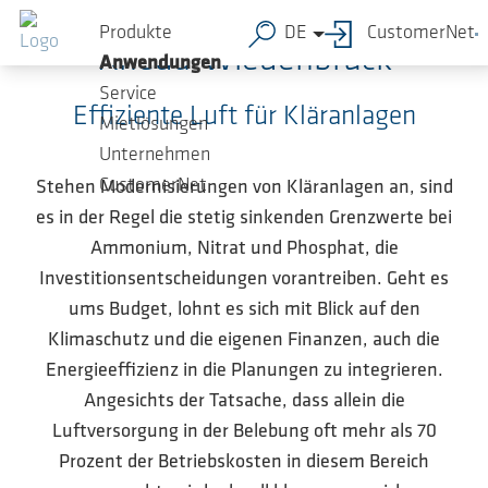
Zum Hauptinhalt springen
Produkte
DE
CustomerNet
Rheda-Wiedenbrück
Anwendungen
Service
Effiziente Luft für Kläranlagen
Mietlösungen
Unternehmen
CustomerNet
Stehen Modernisierungen von Kläranlagen an, sind
es in der Regel die stetig sinkenden Grenzwerte bei
Ammonium, Nitrat und Phosphat, die
Investitionsentscheidungen vorantreiben. Geht es
ums Budget, lohnt es sich mit Blick auf den
Klimaschutz und die eigenen Finanzen, auch die
Energieeffizienz in die Planungen zu integrieren.
Angesichts der Tatsache, dass allein die
Luftversorgung in der Belebung oft mehr als 70
Prozent der Betriebskosten in diesem Bereich