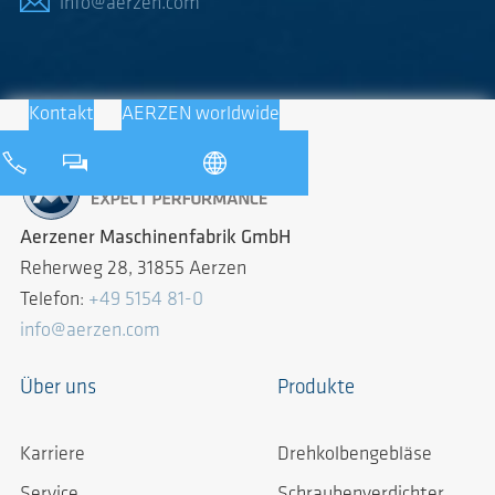
info@aerzen.com
Kontakt
AERZEN worldwide
Aerzener Maschinenfabrik GmbH
Reherweg 28, 31855 Aerzen
Telefon:
+49 5154 81-0
info@aerzen.com
Über uns
Produkte
Karriere
Drehkolbengebläse
Service
Schraubenverdichter