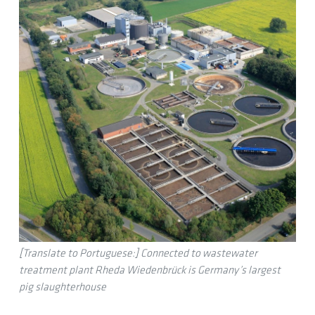
[Translate to Portuguese:] Connected to wastewater
treatment plant Rheda Wiedenbrück is Germany’s largest
pig slaughterhouse