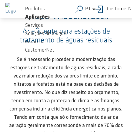
Ir para o conteúdo principal
Produtos
PT
CustomerN
Rheda-Wiedenbrueck
Aplicações
Serviços
Ar eficiente para estações de
Soluções de aluguer
tratamento de águas residuais
Empresa
CustomerNet
Se é necessário proceder à modernização das
estações de tratamento de águas residuais, a cada
vez maior redução dos valores limite de amónio,
nitratos e fosfatos está na base das decisões de
investimento. No que diz respeito ao orçamento,
tendo em conta a proteção do clima e as finanças,
compensa incluir a eficiência energética nos planos.
Tendo em conta que só o fornecimento de ar da
aeração geralmente corresponde a mais de 70% dos