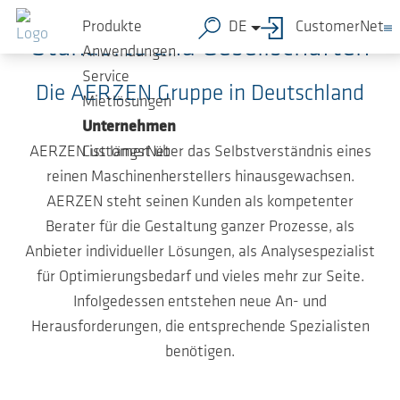
Zum Hauptinhalt springen
Produkte
DE
CustomerNet
Standorte und Gesellschaften
Anwendungen
Service
Die AERZEN Gruppe in Deutschland
Mietlösungen
Unternehmen
AERZEN ist längst über das Selbstverständnis eines
CustomerNet
reinen Maschinenherstellers hinausgewachsen.
AERZEN steht seinen Kunden als kompetenter
Berater für die Gestaltung ganzer Prozesse, als
Anbieter individueller Lösungen, als Analysespezialist
für Optimierungsbedarf und vieles mehr zur Seite.
Infolgedessen entstehen neue An- und
Herausforderungen, die entsprechende Spezialisten
benötigen.