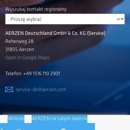
Wyszukaj kontakt regionalny
AERZEN Deutschland GmbH & Co. KG (Service)
Reherweg 28
31855 Aerzen
Open in Google Maps
Telefon: +49 1516 110 2901
service-de@aerzen.com
Wnioski
AERZEN na całym świecie