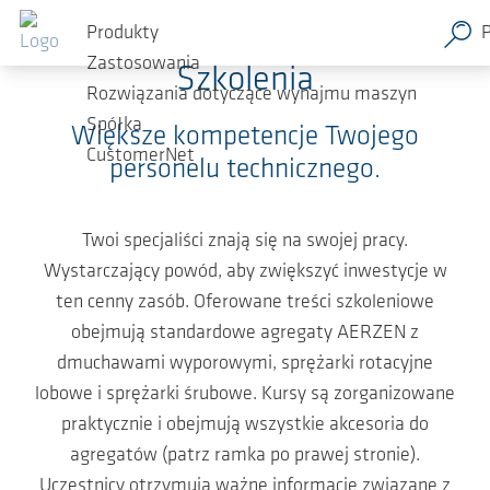
Przejdź do głównej zawartości
Produkty
Zastosowania
Szkolenia
Rozwiązania dotyczące wynajmu maszyn
Spółka
Większe kompetencje Twojego
CustomerNet
personelu technicznego.
Twoi specjaliści znają się na swojej pracy.
Wystarczający powód, aby zwiększyć inwestycje w
ten cenny zasób. Oferowane treści szkoleniowe
obejmują standardowe agregaty AERZEN z
dmuchawami wyporowymi, sprężarki rotacyjne
lobowe i sprężarki śrubowe. Kursy są zorganizowane
praktycznie i obejmują wszystkie akcesoria do
agregatów (patrz ramka po prawej stronie).
Uczestnicy otrzymują ważne informacje związane z