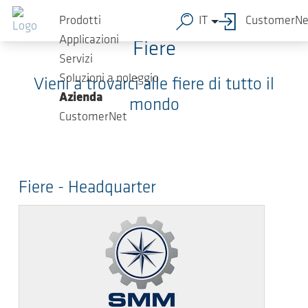
Salta al contenuto principale
Prodotti
IT
CustomerNe
Applicazioni
Fiere
Servizi
Soluzioni a noleggio
Vieni a trovarci alle fiere di tutto il
Azienda
mondo
CustomerNet
Fiere - Headquarter