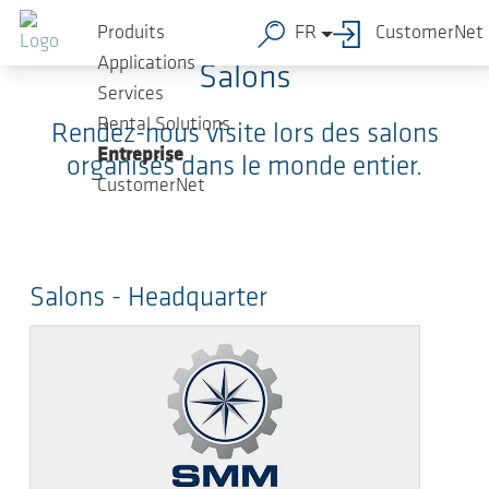
Sauter au contenu principal
Produits
FR
CustomerNet
Applications
Salons
Services
Rental Solutions
Rendez-nous visite lors des salons
Entreprise
organisés dans le monde entier.
CustomerNet
Salons - Headquarter