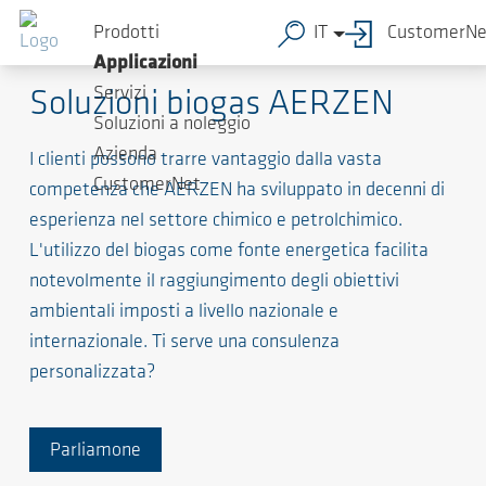
Prodotti
IT
CustomerNe
Biogas/Biometano
Applicazioni
Servizi
Soluzioni biogas AERZEN
Soluzioni a noleggio
Azienda
I clienti possono trarre vantaggio dalla vasta
CustomerNet
competenza che AERZEN ha sviluppato in decenni di
esperienza nel settore chimico e petrolchimico.
L'utilizzo del biogas come fonte energetica facilita
notevolmente il raggiungimento degli obiettivi
ambientali imposti a livello nazionale e
internazionale. Ti serve una consulenza
personalizzata?
Parliamone