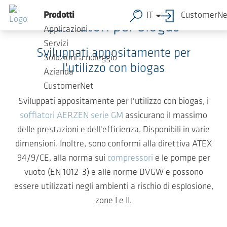
Salta al contenuto principale
Prodotti
IT
CustomerNe
Soffiatori per biogas
Applicazioni
Servizi
Sviluppati appositamente per
Soluzioni a noleggio
l'utilizzo con biogas
Azienda
CustomerNet
Sviluppati appositamente per l'utilizzo con biogas, i
soffiatori AERZEN serie GM
assicurano il massimo
delle prestazioni e dell'efficienza. Disponibili in varie
dimensioni. Inoltre, sono conformi alla direttiva ATEX
94/9/CE, alla norma sui
compressori
e le pompe per
vuoto (EN 1012-3) e alle norme DVGW e possono
essere utilizzati negli ambienti a rischio di esplosione,
zone I e II.