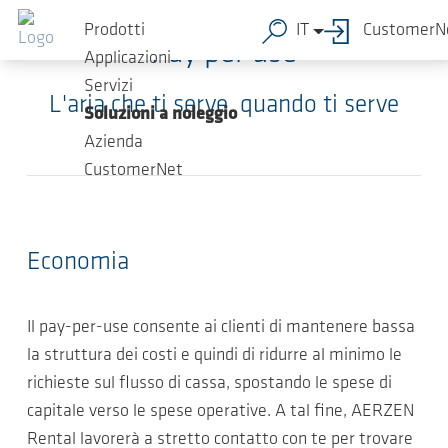
Salta al contenuto principale
Prodotti
IT
CustomerN
Pay per use
Applicazioni
Servizi
L'aria che ti serve, quando ti serve
Soluzioni a noleggio
Azienda
CustomerNet
Economia
Il pay-per-use consente ai clienti di mantenere bassa
la struttura dei costi e quindi di ridurre al minimo le
richieste sul flusso di cassa, spostando le spese di
capitale verso le spese operative. A tal fine, AERZEN
Rental lavorerà a stretto contatto con te per trovare