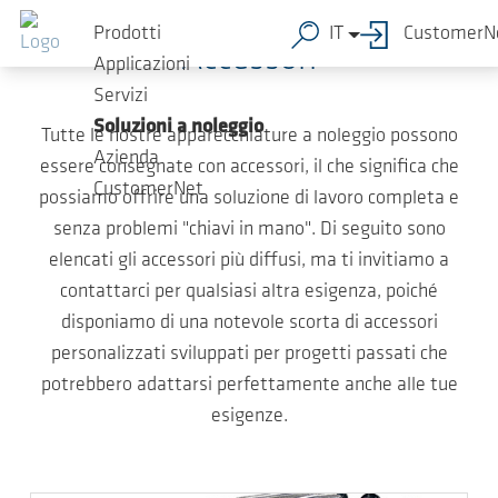
Salta al contenuto principale
Prodotti
IT
CustomerN
Accessori
Applicazioni
Servizi
Soluzioni a noleggio
Tutte le nostre apparecchiature a noleggio possono
Azienda
essere consegnate con accessori, il che significa che
CustomerNet
possiamo offrire una soluzione di lavoro completa e
senza problemi "chiavi in mano". Di seguito sono
elencati gli accessori più diffusi, ma ti invitiamo a
contattarci per qualsiasi altra esigenza, poiché
disponiamo di una notevole scorta di accessori
personalizzati sviluppati per progetti passati che
potrebbero adattarsi perfettamente anche alle tue
esigenze.