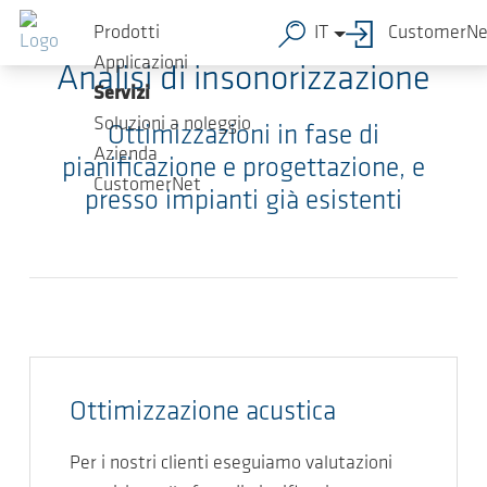
Salta al contenuto principale
Prodotti
IT
CustomerNe
Applicazioni
Analisi di insonorizzazione
Servizi
Soluzioni a noleggio
Ottimizzazioni in fase di
Azienda
pianificazione e progettazione, e
CustomerNet
presso impianti già esistenti
Ottimizzazione acustica
Per i nostri clienti eseguiamo valutazioni