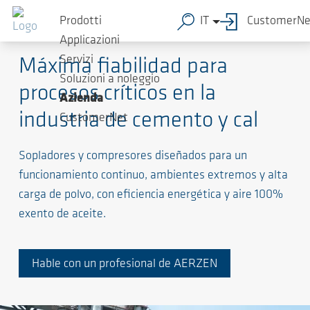
Prodotti
IT
CustomerNe
Soluciones de alto nivel para procesos exigentes
Applicazioni
Servizi
Máxima fiabilidad para
Soluzioni a noleggio
procesos críticos en la
Azienda
industria de cemento y cal
CustomerNet
Sopladores y compresores diseñados para un
funcionamiento continuo, ambientes extremos y alta
carga de polvo, con eficiencia energética y aire 100%
exento de aceite.
Hable con un profesional de AERZEN