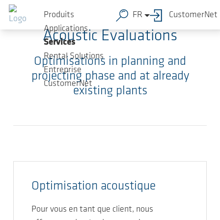
Sauter au contenu principal
Produits
FR
CustomerNet
Applications
Acoustic Evaluations
Services
Rental Solutions
Optimisations in planning and
Entreprise
projecting phase and at already
CustomerNet
existing plants
Optimisation acoustique
Pour vous en tant que client, nous