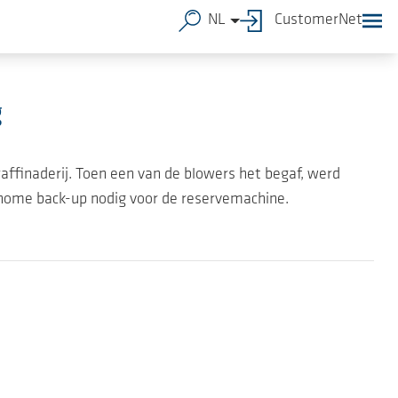
NL
CustomerNet
g
affinaderij. Toen een van de blowers het begaf, werd
onome back-up nodig voor de reservemachine.