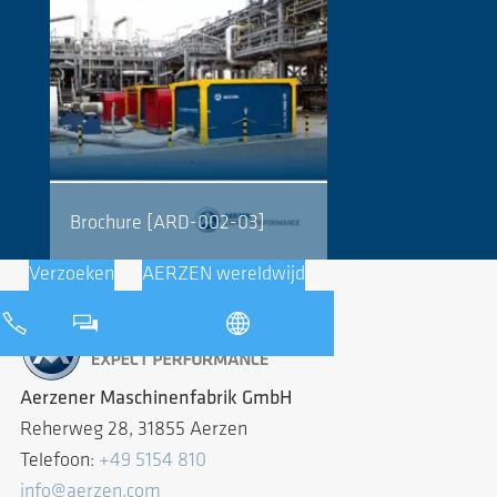
Brochure [ARD-002-03]
Verzoeken
AERZEN wereldwijd
Aerzener Maschinenfabrik GmbH
Reherweg 28, 31855 Aerzen
Telefoon:
+49 5154 810
info@aerzen.com