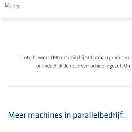
Ga naar de hoofdinhoud
Grote blowers (190 m³/min bij 500 mbar) produceren 
onmiddellijk de reservemachine ingezet. Om
Meer machines in parallelbedrijf.