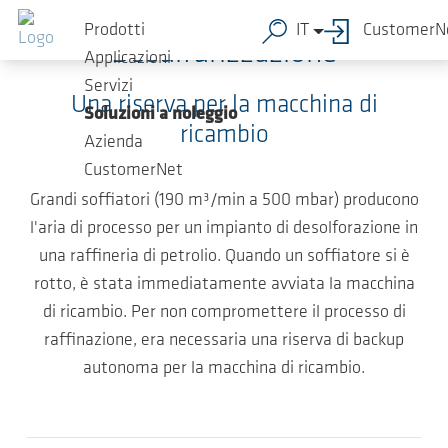
Salta al contenuto principale
Prodotti
IT
CustomerN
Desulfurizzazione
Applicazioni
Servizi
Una riserva per la macchina di
Soluzioni a noleggio
ricambio
Azienda
CustomerNet
Grandi soffiatori (190 m³/min a 500 mbar) producono
l'aria di processo per un impianto di desolforazione in
una raffineria di petrolio. Quando un soffiatore si è
rotto, è stata immediatamente avviata la macchina
di ricambio. Per non compromettere il processo di
raffinazione, era necessaria una riserva di backup
autonoma per la macchina di ricambio.