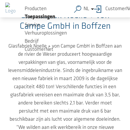
Ga naar de hoofdinhoud
Producten
NL
CustomerN
Glasfabriek Noelle + von
Toepassingen
Campe GmbH in Boffzen
Service
Verhuuroplossingen
Bedrijf
Glasfabriek Noelle + von Campe GmbH in Boffzen aan
CustomerNet
de rivier de Weser produceert hoogwaardige
verpakkingen van glas, voornamelijk voor de
levensmiddelenindustrie. Sinds de ingebruikname van
een nieuwe fabriek in maart 2009 is de dagelijkse
capaciteit 480 ton! Verschillende functies in een
glasfabriek vereisen een maximale druk van 3,5 bar,
andere bereiken slechts 2,1 bar. Verder moet
perslucht met een maximale druk van 6 bar
beschikbaar zijn als lucht voor algemene doeleinden.
“We wilden aan elk werkbereik in onze nieuwe