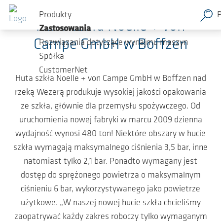
Przejdź do głównej zawartości
Produkty
Huta szkła Noelle + von
Zastosowania
Campe GmbH w Boffzen
Rozwiązania dotyczące wynajmu maszyn
Spółka
CustomerNet
Huta szkła Noelle + von Campe GmbH w Boffzen nad
rzeką Wezerą produkuje wysokiej jakości opakowania
ze szkła, głównie dla przemysłu spożywczego. Od
uruchomienia nowej fabryki w marcu 2009 dzienna
wydajność wynosi 480 ton! Niektóre obszary w hucie
szkła wymagają maksymalnego ciśnienia 3,5 bar, inne
natomiast tylko 2,1 bar. Ponadto wymagany jest
dostęp do sprężonego powietrza o maksymalnym
ciśnieniu 6 bar, wykorzystywanego jako powietrze
użytkowe. „W naszej nowej hucie szkła chcieliśmy
zaopatrywać każdy zakres roboczy tylko wymaganym