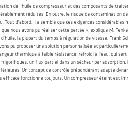
nation de l'huile de compresseur et des composants de traitem
ablement réduites. En outre, le risque de contamination de l
u. Tout d'abord, il a semblé que ces exigences considérables n
que nous avons pu réaliser cette percée », explique M. Fenk
'huile, la plupart du temps à régulation de vitesse. Frank Sch
ns pu proposer une solution personnalisée et particulièreme
hangeur thermique à faible résistance, refroidi à l'eau, qui se
frigorifiques, un flux partiel dans un sécheur par adsorption.
 inférieures. Un concept de contrôle prépondérant adapte dy
s efficace fonctionne toujours. Un compresseur éteint est i