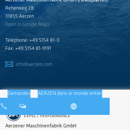
Aerzener Maschinenfabrik GmbH (Headquarter)
Reherweg 28
31855 Aerzen
Open in Google Maps
Téléphone: +49 5154 81-0
Fax: +49 5154 81-9191
info@aerzen.com
Demandes
AERZEN dans le monde entier
Aerzener Maschinenfabrik GmbH