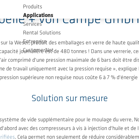
Produits
Noelle + von Campe GmbH
Applications
Services
Rental Solutions
Entreprise
ur la Weser, produit des emballages en verre de haute qualité
CustomerNet
capacité journalière est de 480 tonnes ! Dans une verrerie, 
 l'air comprimé d'une pression maximale de 6 bars doit être dis
ne de travail uniquement avec la pression requise », explique 
ssion supérieure non requise nous coûte 6 à 7 % d'énergie s
Solution sur mesure
n système de vide supplémentaire pour le moulage du verre, N
'abord avec des compresseurs à vis à injection d'huile et de le
rifiées
. Cela permet non seulement de réduire considérablem