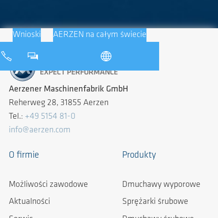
Wnioski
AERZEN na całym świecie
Aerzener Maschinenfabrik GmbH
Reherweg 28, 31855 Aerzen
Tel.:
+49 5154 81-0
info@aerzen.com
O firmie
Produkty
Możliwości zawodowe
Dmuchawy wyporowe
Aktualności
Sprężarki śrubowe