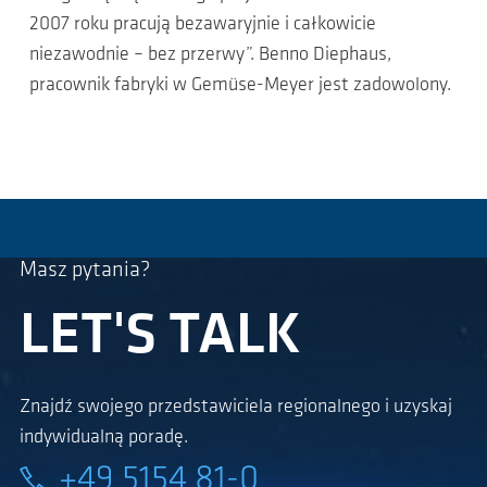
2007 roku pracują bezawaryjnie i całkowicie
niezawodnie – bez przerwy”. Benno Diephaus,
pracownik fabryki w Gemüse-Meyer jest zadowolony.
Masz pytania?
LET'S TALK
Znajdź swojego przedstawiciela regionalnego i uzyskaj
indywidualną poradę.
+49 5154 81-0