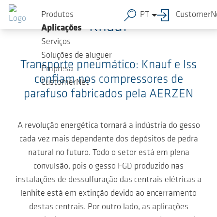
Ir para o conteúdo principal
Produtos
PT
CustomerN
Knauf
Aplicações
Serviços
Soluções de aluguer
Transporte pneumático: Knauf e Iss
Empresa
confiam nos compressores de
CustomerNet
parafuso fabricados pela AERZEN
A revolução energética tornará a indústria do gesso
cada vez mais dependente dos depósitos de pedra
natural no futuro. Todo o setor está em plena
convulsão, pois o gesso FGD produzido nas
instalações de dessulfuração das centrais elétricas a
lenhite está em extinção devido ao encerramento
destas centrais. Por outro lado, as aplicações