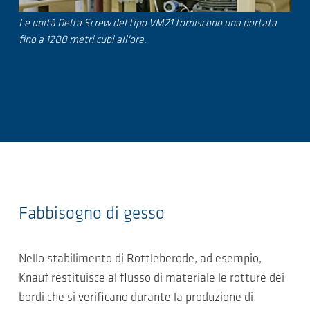
Le unità Delta Screw del tipo VM21 forniscono una portata
fino a 1200 metri cubi all'ora.
Fabbisogno di gesso
Nello stabilimento di Rottleberode, ad esempio,
Knauf restituisce al flusso di materiale le rotture dei
bordi che si verificano durante la produzione di