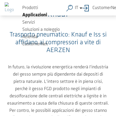
Salta al contenuto principale
Prodotti
IT
CustomerNe
Knauf
Applicazioni
Servizi
Soluzioni a noleggio
Trasporto pneumatico: Knauf e Iss si
Azienda
affidano ai compressori a vite di
CustomerNet
AERZEN
In futuro, la rivoluzione energetica renderà l'industria
del gesso sempre più dipendente dai depositi di
pietra naturale. L'intero settore è in piena crisi,
perché il gesso FGD prodotto negli impianti di
desolforazione delle centrali elettriche a lignite è in
esaurimento a causa della chiusura di queste centrali.
Per contro, le possibili applicazioni del gesso stanno