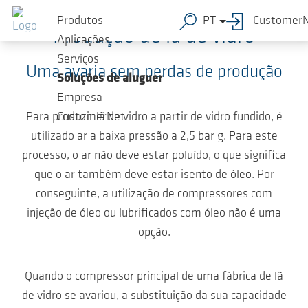
Ir para o conteúdo principal
Produtos
PT
Customer
Produção de lã de vidro
Aplicações
Serviços
Uma avaria sem perdas de produção
Soluções de aluguer
Empresa
Para produzir lã de vidro a partir de vidro fundido, é
CustomerNet
utilizado ar a baixa pressão a 2,5 bar g. Para este
processo, o ar não deve estar poluído, o que significa
que o ar também deve estar isento de óleo. Por
conseguinte, a utilização de compressores com
injeção de óleo ou lubrificados com óleo não é uma
opção.
Quando o compressor principal de uma fábrica de lã
de vidro se avariou, a substituição da sua capacidade