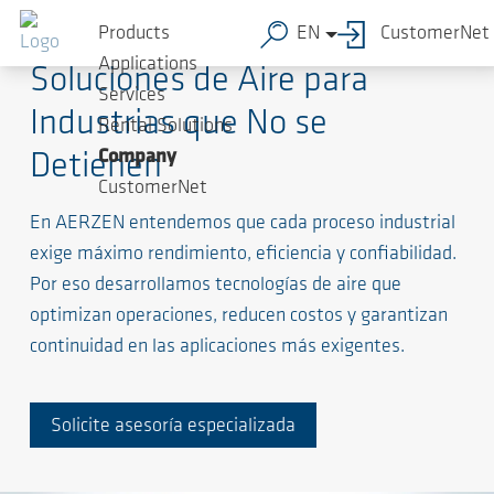
Products
EN
CustomerNet
Applications
Soluciones de Aire para
Services
Industrias que No se
Rental Solutions
Company
Detienen
CustomerNet
En AERZEN entendemos que cada proceso industrial
exige máximo rendimiento, eficiencia y confiabilidad.
Por eso desarrollamos tecnologías de aire que
optimizan operaciones, reducen costos y garantizan
continuidad en las aplicaciones más exigentes.
Solicite asesoría especializada