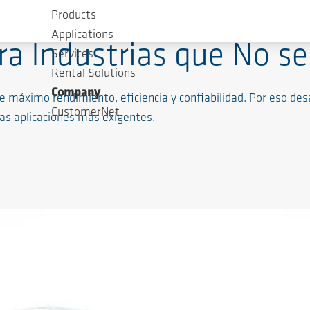
Products
Applications
ra Industrias que No s
Services
Rental Solutions
Company
máximo rendimiento, eficiencia y confiabilidad. Por eso des
CustomerNet
las aplicaciones más exigentes.