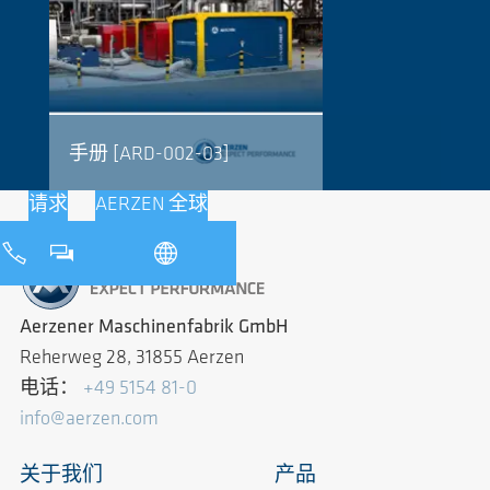
手册 [ARD-002-03]
请求
AERZEN 全球
Aerzener Maschinenfabrik GmbH
Reherweg 28, 31855 Aerzen
电话：
+49 5154 81-0
info@aerzen.com
关于我们
产品