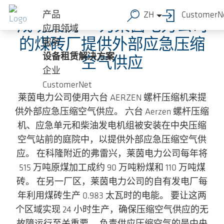
跳转到主要内容
产品
ZH
CustomerN
成功案例——为莱茵电力公司
应用领域
的煤砖厂提供外部应急压缩
服务
设备租赁解决方案
空气供应
企业
CustomerNet
莱茵电力公司使用六台 AERZEN 螺杆压缩机来提
供外部应急压缩空气供应。 六台 Aerzen 螺杆压缩
机、应急单元和柴油发电机组被安装在中央压缩
空气站前的庭院中，以提供外部应急压缩空气供
应。 在科隆附近的弗雷兴，莱茵电力公司每年将
515 万吨原煤加工成约 90 万吨粉煤和 110 万吨煤
砖。 在另一厂区，莱茵电力公司的自有发电厂每
年利用煤砖生产 0.983 太瓦时的电能。 要让这两
个区域实现 24 小时生产，确保压缩空气供应的无