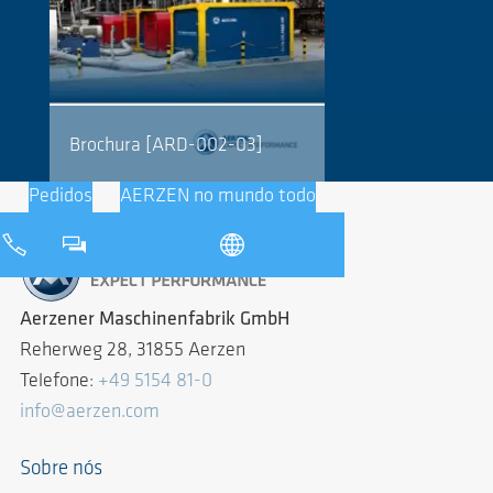
Brochura [ARD-002-03]
Pedidos
AERZEN no mundo todo
Aerzener Maschinenfabrik GmbH
Reherweg 28, 31855 Aerzen
Telefone:
+49 5154 81-0
info@aerzen.com
Sobre nós