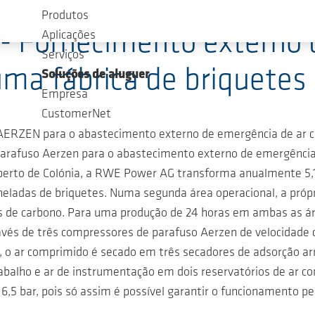
Produtos
 - Fornecimento externo
Aplicações
Serviços
uma fábrica de briquet
Soluções de aluguer
Empresa
CustomerNet
AERZEN para o abastecimento externo de emergência de ar c
 parafuso Aerzen para o abastecimento externo de emergênci
 perto de Colónia, a RWE Power AG transforma anualmente 5,1
oneladas de briquetes. Numa segunda área operacional, a pró
tes de carbono. Para uma produção de 24 horas em ambas as á
avés de três compressores de parafuso Aerzen de velocidade c
a, o ar comprimido é secado em três secadores de adsorção a
abalho e ar de instrumentação em dois reservatórios de ar c
,5 bar, pois só assim é possível garantir o funcionamento pe