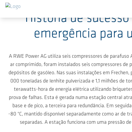
Ir para o conteúdo principal
História de sucesso
emergência para 
A RWE Power AG utiliza seis compressores de parafuso 
ar comprimido, foram instalados seis compressores de
depósitos de gasóleo. Nas suas instalações em Frechen,
000 toneladas de lenhite pulverizada e 1,1 milhões de t
terawatts-hora de energia elétrica utilizando brique
prova de falhas. Esta é gerada numa estação central atr
base e de pico, a terceira para redundância. Em seguid
-80 °C, mantido disponível separadamente como ar de tr
separadas. A estação funciona com uma pressão de 6