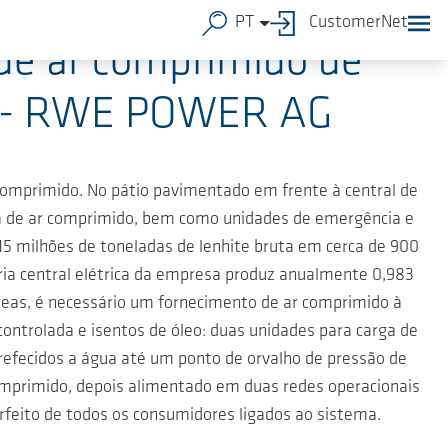
PT
CustomerNet
 de ar comprimido de
es - RWE POWER AG
omprimido. No pátio pavimentado em frente à central de
a de ar comprimido, bem como unidades de emergência e
5 milhões de toneladas de lenhite bruta em cerca de 900
pria central elétrica da empresa produz anualmente 0,983
reas, é necessário um fornecimento de ar comprimido à
ontrolada e isentos de óleo: duas unidades para carga de
rrefecidos a água até um ponto de orvalho de pressão de
omprimido, depois alimentado em duas redes operacionais
rfeito de todos os consumidores ligados ao sistema.