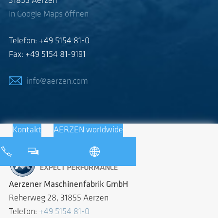
31855 Aerzen
In Google Maps öffnen
Telefon: +49 5154 81-0
Fax: +49 5154 81-9191
info@aerzen.com
Kontakt
AERZEN worldwide
Aerzener Maschinenfabrik GmbH
Reherweg 28, 31855 Aerzen
Telefon:
+49 5154 81-0