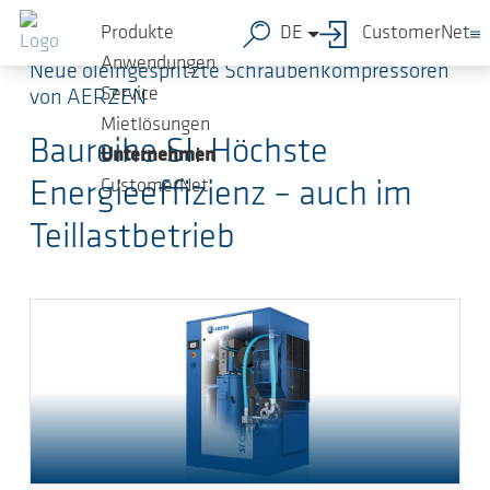
Zum Hauptinhalt springen
Produkte
DE
CustomerNet
Anwendungen
Neue öleingespritzte Schraubenkompressoren
Service
von AERZEN
Mietlösungen
Baureihe SI: Höchste
Unternehmen
CustomerNet
Energieeffizienz – auch im
Teillastbetrieb