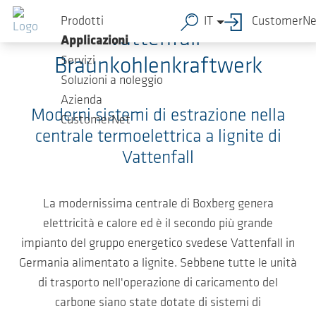
Salta al contenuto principale
Prodotti
IT
CustomerNe
Vattenfall-
Applicazioni
Servizi
Braunkohlenkraftwerk
Soluzioni a noleggio
Azienda
Moderni sistemi di estrazione nella
CustomerNet
centrale termoelettrica a lignite di
Vattenfall
La modernissima centrale di Boxberg genera
elettricità e calore ed è il secondo più grande
impianto del gruppo energetico svedese Vattenfall in
Germania alimentato a lignite. Sebbene tutte le unità
di trasporto nell'operazione di caricamento del
carbone siano state dotate di sistemi di