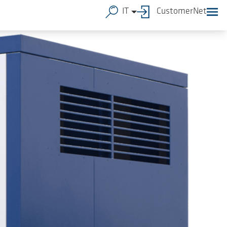
IT
CustomerNet