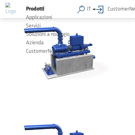
Salta al contenuto principale
Prodotti
IT
CustomerNe
Applicazioni
Servizi
Soluzioni a noleggio
Azienda
CustomerNet