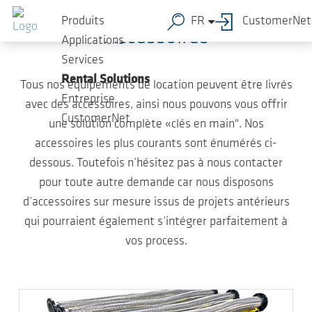
Sauter au contenu principal
Produits
FR
CustomerNet
Accessoires
Applications
Services
Rental Solutions
Tous nos équipements de location peuvent être livrés
Entreprise
avec des accessoires, ainsi nous pouvons vous offrir
CustomerNet
une solution complète «clés en main". Nos
accessoires les plus courants sont énumérés ci-
dessous. Toutefois n’hésitez pas à nous contacter
pour toute autre demande car nous disposons
d’accessoires sur mesure issus de projets antérieurs
qui pourraient également s’intégrer parfaitement à
vos process.