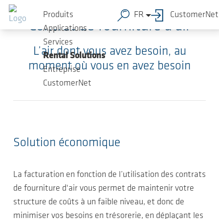
Sauter au contenu principal
Produits
FR
CustomerNet
Contrat de fourniture d'air
Applications
Services
L’air dont vous avez besoin, au
Rental Solutions
moment où vous en avez besoin
Entreprise
CustomerNet
Solution économique
La facturation en fonction de l’utilisation des contrats
de fourniture d'air vous permet de maintenir votre
structure de coûts à un faible niveau, et donc de
minimiser vos besoins en trésorerie, en déplaçant les