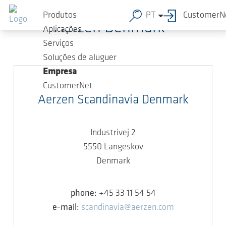
Ir para o conteúdo principal
Produtos
PT
CustomerN
Aerzen Denmark
Aplicações
Serviços
Soluções de aluguer
Empresa
CustomerNet
Aerzen Scandinavia Denmark
Industrivej 2
5550 Langeskov
Denmark
phone:
+45 33 11 54 54
e-mail:
scandinavia@aerzen.com