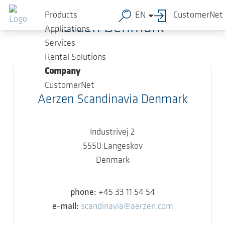
Skip to main content
Products
EN
CustomerNet
Aerzen Denmark
Applications
Services
Rental Solutions
Company
CustomerNet
Aerzen Scandinavia Denmark
Industrivej 2
5550 Langeskov
Denmark
phone:
+45 33 11 54 54
e-mail:
scandinavia@aerzen.com