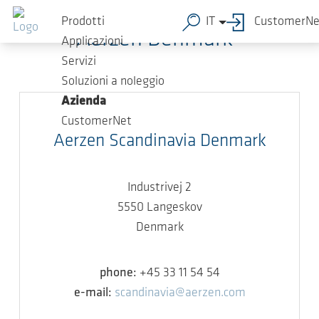
Salta al contenuto principale
Prodotti
IT
CustomerNe
Aerzen Denmark
Applicazioni
Servizi
Soluzioni a noleggio
Azienda
CustomerNet
Aerzen Scandinavia Denmark
Industrivej 2
5550 Langeskov
Denmark
phone:
+45 33 11 54 54
e-mail:
scandinavia@aerzen.com