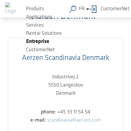
Sauter au contenu principal
Produits
FR
CustomerNet
Aerzen Denmark
Applications
Services
Rental Solutions
Entreprise
CustomerNet
Aerzen Scandinavia Denmark
Industrivej 2
5550 Langeskov
Denmark
phone:
+45 33 11 54 54
e-mail:
scandinavia@aerzen.com