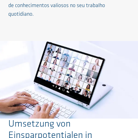
de conhecimentos valiosos no seu trabalho
quotidiano.
Umsetzung von
Ir para o conteúdo principal
Einsparpotentialen in