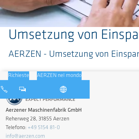
Salta al contenuto principale
Umsetzung von Einspar
AERZEN - Umsetzung von Einsparp
Richieste
AERZEN nel mondo
Aerzener Maschinenfabrik GmbH
Reherweg 28, 31855 Aerzen
Telefono:
+49 5154 81-0
info@aerzen.com