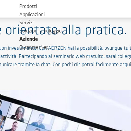
Prodotti
Applicazioni
Servizi
 orientato alla pratica.
Soluzioni a noleggio
Azienda
CustomerNet
on investimento. Con AERZEN hai la possibilità, ovunque tu ti t
ttività. Partecipando al seminario web gratuito, sarai collegato
nicare tramite la chat. Con pochi clic potrai facilmente acqu