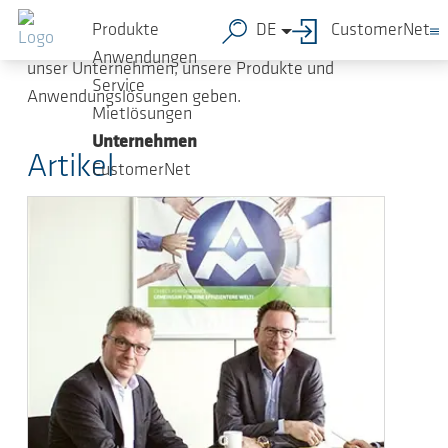
Zum Hauptinhalt springen
Mit der Kundenzeitung „AERZEN com.press“
Produkte
DE
CustomerNet
möchten wir Ihnen umfassende Informationen über
Anwendungen
unser Unternehmen, unsere Produkte und
Service
Anwendungslösungen geben.
Mietlösungen
Unternehmen
Artikel
CustomerNet