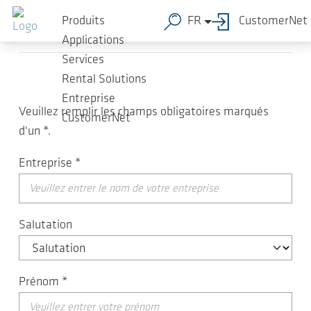
Sauter au contenu principal
Contact
Produits
FR
CustomerNet
Applications
Services
Rental Solutions
Entreprise
Veuillez remplir les champs obligatoires marqués
CustomerNet
d'un
*
.
Entreprise
*
Salutation
Prénom
*