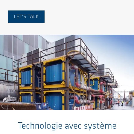
LET'S TALK
Sauter au contenu principal
Technologie avec système