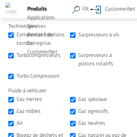
Vue d'ensemble des produits
Sauter au contenu principal
Produits
FR
CustomerNet
Applications
Technologies
Services
Compresores de
Surpresseurs à vis
Rental Solutions
tornillo
Entreprise
CustomerNet
Turbocompresseurs
Surpresseurs à
pistons rotatifs
Turbo Compressors
Fluide à véhiculer
Gaz inertes
Gaz spéciaux
Gaz nobles
Gaz agressifs
Air
Gaz neutres
Biogaz de déchets et
Gaz naturel ou gaz de