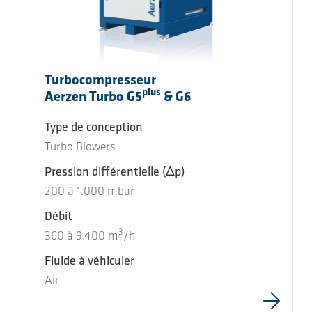
Turbocompresseur
plus
Aerzen Turbo G5
& G6
Type de conception
Turbo Blowers
Pression différentielle
(Δp)
200
à
1.000
mbar
Débit
3
360
à
9.400
m
/h
Fluide à véhiculer
Air