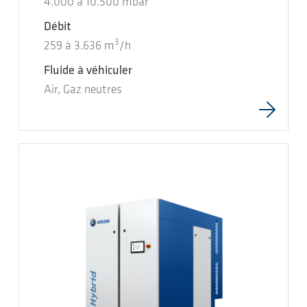
4.000
à
10.500
mbar
Débit
3
259
à
3.636
m
/h
Fluide à véhiculer
Air, Gaz neutres