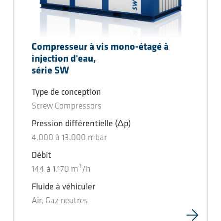
Compresseur à vis mono-étagé à
injection d'eau,
série SW
Type de conception
Screw Compressors
Pression différentielle
(Δp)
4.000
à
13.000
mbar
Débit
3
144
à
1.170
m
/h
Fluide à véhiculer
Air, Gaz neutres