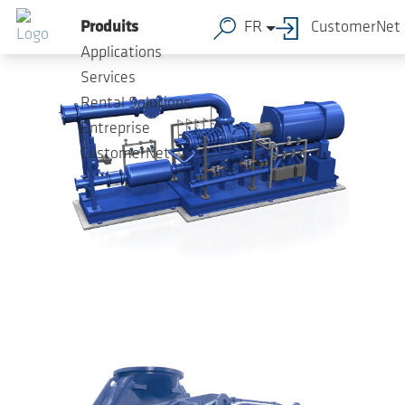
Sauter au contenu principal
Produits
FR
CustomerNet
Applications
Services
Rental Solutions
Entreprise
CustomerNet