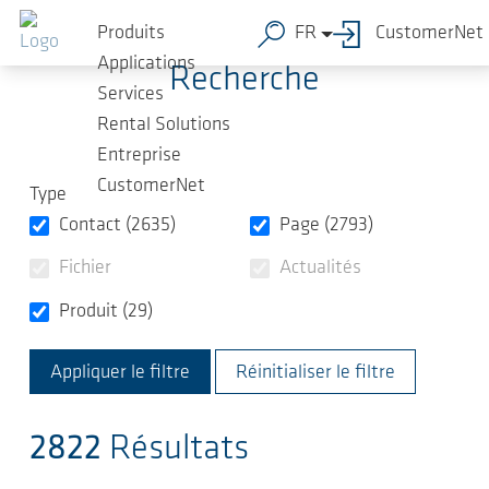
Sauter au contenu principal
Produits
FR
CustomerNet
Applications
Recherche
Services
Rental Solutions
Entreprise
CustomerNet
Type
Contact (2635)
Page (2793)
Fichier
Actualités
Produit (29)
Réinitialiser le filtre
2822
Résultats