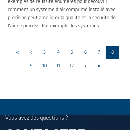
exemples de réussite énumérés pour découvrir
comment un système d'air comprimé installé avec
précision peut améliorer la qualité et la sécurité de
l'air de process. Par exemple, les systèmes…
«
‹
3
4
5
6
7
8
›
»
9
10
11
12
Vous avez des questions ?