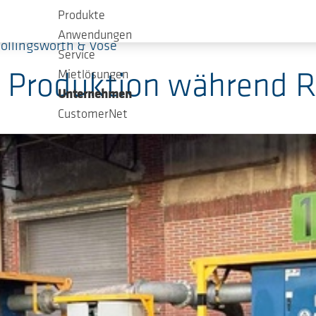
Produkte
Anwendungen
ollingsworth & Vose
Service
Mietlösungen
t Produktion während R
Unternehmen
CustomerNet