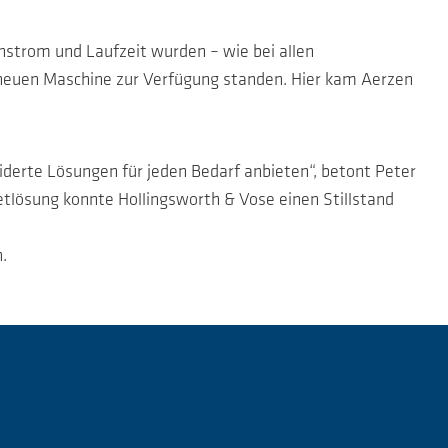
enstrom und Laufzeit wurden – wie bei allen
r neuen Maschine zur Verfügung standen. Hier kam Aerzen
rte Lösungen für jeden Bedarf anbieten“, betont Peter
etlösung konnte Hollingsworth & Vose einen Stillstand
n.