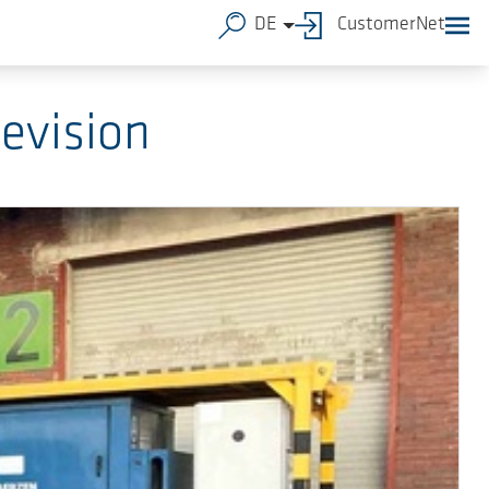
DE
CustomerNet
evision