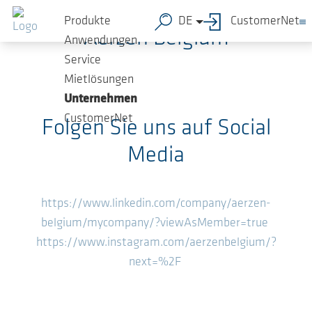
Zum Hauptinhalt springen
Produkte
DE
CustomerNet
Aerzen Belgium
Anwendungen
Service
Mietlösungen
Unternehmen
CustomerNet
Folgen Sie uns auf Social
Media
https://www.linkedin.com/company/aerzen-
belgium/mycompany/?viewAsMember=true
https://www.instagram.com/aerzenbelgium/?
next=%2F