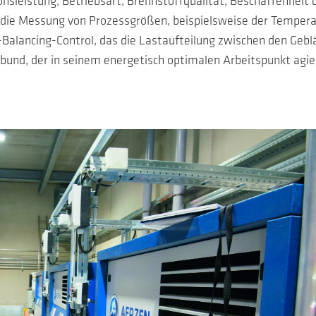
nsleistung, Betriebsart, Brennstoffqualität, Beschaffenhei
 die Messung von Prozessgrößen, beispielsweise der Tempera
alancing-Control, das die Lastaufteilung zwischen den Gebl
rbund, der in seinem energetisch optimalen Arbeitspunkt agi