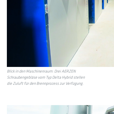
Blick in den Maschinenraum: Drei AERZEN
Schraubengebläse vom Typ Delta Hybrid stellen
die Zuluft für den Brennprozess zur Verfügung.