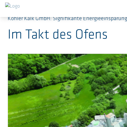
Zum Hauptinhalt springen
Köhler Kalk GmbH: Signifikante Energieeinsparun
Im Takt des Ofens