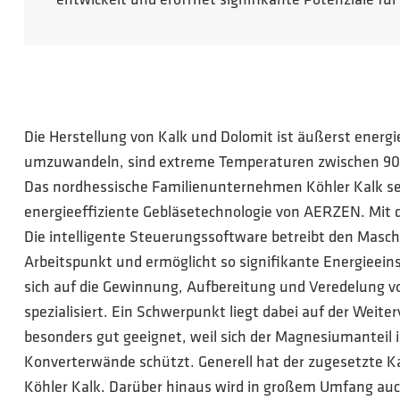
entwickelt und eröffnet signifikante Potenziale fü
Die Herstellung von Kalk und Dolomit ist äußerst ener
umzuwandeln, sind extreme Temperaturen zwischen 900 un
Das nordhessische Familienunternehmen Köhler Kalk se
energieeffiziente Gebläsetechnologie von AERZEN. Mit 
Die intelligente Steuerungssoftware betreibt den Masch
Arbeitspunkt und ermöglicht so signifikante Energieei
sich auf die Gewinnung, Aufbereitung und Veredelung 
spezialisiert. Ein Schwerpunkt liegt dabei auf der Weite
besonders gut geeignet, weil sich der Magnesiumanteil i
Konverterwände schützt. Generell hat der zugesetzte K
Köhler Kalk. Darüber hinaus wird in großem Umfang auch