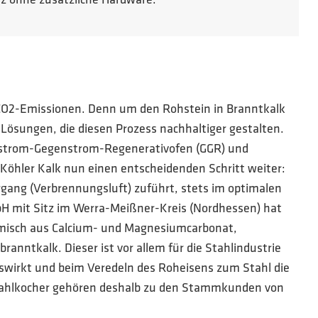
nz ohne zusätzliche Hardware.
e CO2-Emissionen. Denn um den Rohstein in Branntkalk
Lösungen, die diesen Prozess nachhaltiger gestalten.
chstrom-Gegenstrom-Regenerativofen (GGR) und
Köhler Kalk nun einen entscheidenden Schritt weiter:
rgang (Verbrennungsluft) zuführt, stets im optimalen
bH mit Sitz im Werra-Meißner-Kreis (Nordhessen) hat
emisch aus Calcium- und Magnesiumcarbonat,
anntkalk. Dieser ist vor allem für die Stahlindustrie
auswirkt und beim Veredeln des Roheisens zum Stahl die
 Stahlkocher gehören deshalb zu den Stammkunden von