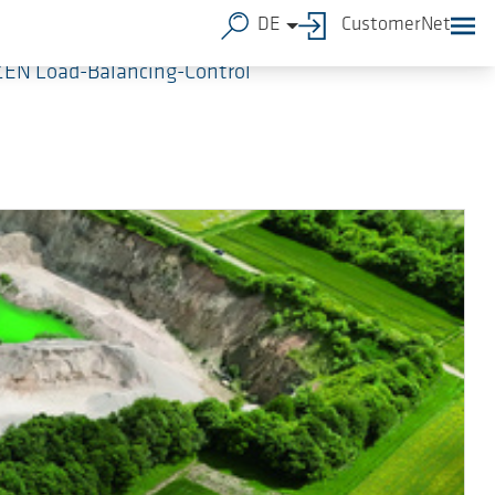
DE
CustomerNet
ZEN Load-Balancing-Control