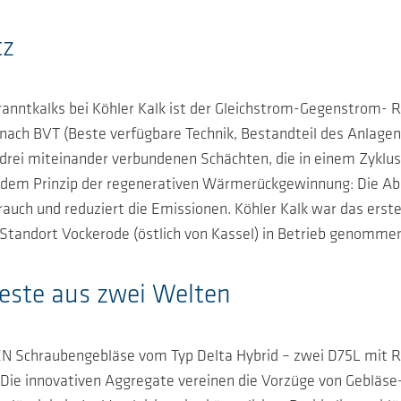
tz
anntkalks bei Köhler Kalk ist der Gleichstrom-Gegenstrom- 
 nach BVT (Beste verfügbare Technik, Bestandteil des Anlage
 drei miteinander verbundenen Schächten, die in einem Zyklu
h dem Prinzip der regenerativen Wärmerückgewinnung: Die 
rauch und reduziert die Emissionen. Köhler Kalk war das ers
tandort Vockerode (östlich von Kassel) in Betrieb genomme
ste aus zwei Welten
 Schraubengebläse vom Typ Delta Hybrid – zwei D75L mit Ri
 Die innovativen Aggregate vereinen die Vorzüge von Gebläs