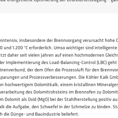
r die energetische Optimierung der Drucklufterzeugung – ga
gieintensiv, insbesondere der Brennvorgang verursacht hoh
d 1.200 °C erforderlich. Umso wichtiger sind intelligente 
tzt daher seit vielen Jahren auf einen hochmodernen Glei
der Implementierung des Load-Balancing-Control (LBC) geht 
inenverbund, der dem Ofen die Prozessluft für den Brennvo
nsparungen und Prozessverbesserungen. Die Köhler Kalk Gm
von hochwertigem Dolomitkalk, einem kristallinen Mineralg
rverarbeitung des Dolomitrohsteins im Brennofen zu Dolomitbr
m Dolomit als Oxid (MgO) bei der Stahlherstellung positiv 
alk die Aufgabe, den Schwefel in der Schmelze zu binden.
 die Dünge- und Bauindustrie beliefert.