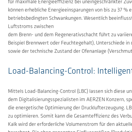
für maximale Energieeffizienz bei uneingeschränkter Zuve
können erhebliche Energieeinsparungen von bis zu 37 % er
betriebsbedingten Schwankungen. Wesentlich beeinflusst
Luftstroms zwischen
dem Brenn- und dem Regenerativschacht führt zu variie
Beispiel Brennwert oder Feuchtegehalt), Unterschiede i
sowie der technische Zustand der Ofenanlage (Verschmut
Load-Balancing-Control: Intellige
Mittels Load-Balancing-Control (LBC) lassen sich diese u
dem Digitalisierungsspezialisten im AERZEN Konzern, spe
die energetische Optimierung der Drucklufterzeugung. LB
zu optimieren. Somit kann die Gesamteffizienz des Verb
Kalk wird der erforderliche Volumenstrom für den aktu