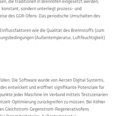
n, die traditionell in Brennöfen eingesetzt werden,
t konstant, sondern unterliegt prozess- und
weise des GGR-Ofens: Das periodische Umschalten des
nflussfaktoren wie die Qualität des Brennstoffs (zum
ebungsbedingungen (Außentemperatur, Luftfeuchtigkeit)
füllen. Die Software wurde von Aerzen Digital Systems,
es entwickelt und eröffnet signifikante Potenziale für
zpunkte jeder Maschine im Verbund mittels Testszenarien
tzeit-Optimierung zurückgreifen zu müssen. Bei Köhler
 des Gleichstrom-Gegenstrom-Regenerativofens