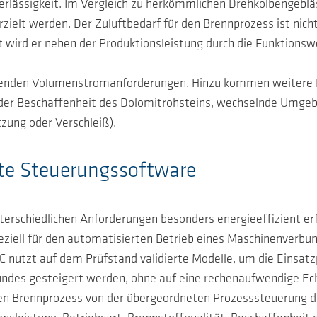
rlässigkeit. Im Vergleich zu herkömmlichen Drehkolbengebläse
zielt werden. Der Zuluftbedarf für den Brennprozess ist nich
 wird er neben der Produktionsleistung durch die Funktions
renden Volumenstromanforderungen. Hinzu kommen weitere Ei
n der Beschaffenheit des Dolomitrohsteins, wechselnde Umg
zung oder Verschleiß).
nte Steuerungssoftware
nterschiedlichen Anforderungen besonders energieeffizient er
ziell für den automatisierten Betrieb eines Maschinenverbund
C nutzt auf dem Prüfstand validierte Modelle, um die Einsat
undes gesteigert werden, ohne auf eine rechenaufwendige Ech
ellen Brennprozess von der übergeordneten Prozesssteuerung